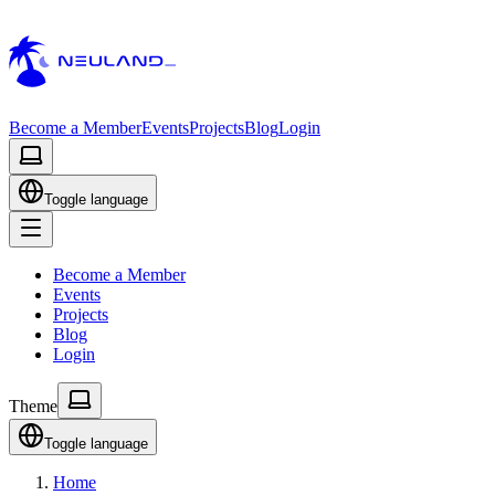
Become a Member
Events
Projects
Blog
Login
Toggle language
Become a Member
Events
Projects
Blog
Login
Theme
Toggle language
Home